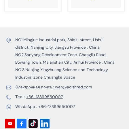
древесины/
отходов
пластика
NO1:Mingjue industrial park, Shiqiu street, Lishui
district, Nanjing City, Jiangsu Province , China
NO2:Sanyang Development Zone, Changliu Road,
Bowang Town, Ma’anshan City, Anhui Province , China
NO.3:Nanjing Xingzhuang Science and Technology
Industrial Zone Chuangke Space
Электронная почта :
wen@aclshred.com
Тел. :
+86-13399550007
WhatsApp :
+86-13399550007