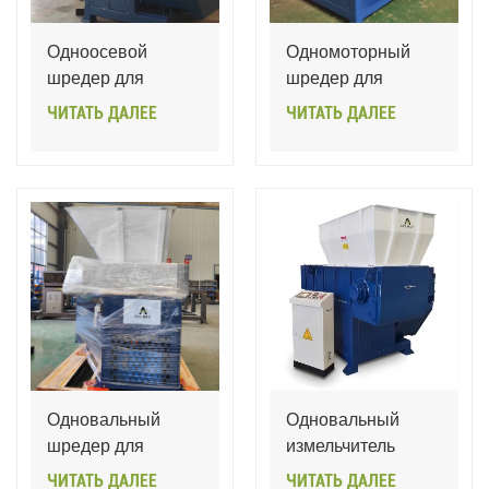
Одноосевой
Одномоторный
шредер для
шредер для
полиэтилена
металлолома
ЧИТАТЬ ДАЛЕЕ
ЧИТАТЬ ДАЛЕЕ
высокой плотности
стальных листов
(HDPE) и ПВХ-
пластика.
Одновальный
Одновальный
шредер для
измельчитель
отходов шин/
древесных
ЧИТАТЬ ДАЛЕЕ
ЧИТАТЬ ДАЛЕЕ