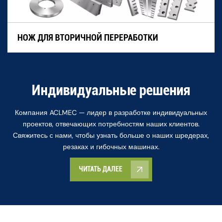
повышать производительность, сокращать
расходы на техническое обслуживание и достигать
НОЖ ДЛЯ ВТОРИЧНОЙ ПЕРЕРАБОТКИ
устойчивых показателей переработки. Чтобы
получить дополнительную информацию или
оформить заказ, свяжитесь с нами или посетите
наш веб-сайт.
Индивидуальные решения
Компания ACLMEC — лидер в разработке индивидуальных
проектов, отвечающих потребностям наших клиентов.
Свяжитесь с нами, чтобы узнать больше о наших шредерах,
резаках и гибочных машинах.
ЧИТАТЬ ДАЛЕЕ