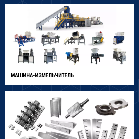
прочных и стабильных шредеров и другого
оборудования для переработки отходов,
подходящего для различных сфер применения,
таких как утилизация отходов, гранулирование
пластика, обработка металла, измельчение
древесины и переработка бумаги. Наша продукция
отличается прочной конструкцией, изготовлена ​​из
высококачественных материалов с применением
МАШИНА-ИЗМЕЛЬЧИТЕЛЬ
передовых технологий, уделяя особое внимание
безопасности. Это также гарантирует
исключительную износостойкость и длительный
срок службы, обеспечивая вам необходимую
уверенность и безопасность.Мы стремимся
предоставлять эффективные и индивидуальные
решения, которые помогают нашим клиентам