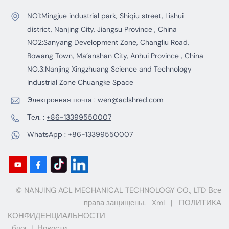
Это стремление к высочайшему качеству и
твердая защита миссии также глубоко
NO1:Mingjue industrial park, Shiqiu street, Lishui
запечатлены в истории развития компании
district, Nanjing City, Jiangsu Province , China
NANJING ACL MECHANICAL TECHNOLOGY
NO2:Sanyang Development Zone, Changliu Road,
CO., LTD.Компания NANJING ACL MECHANICAL
Bowang Town, Ma’anshan City, Anhui Province , China
TECHNOLOGY CO., LTD, специализирующаяся
NO.3:Nanjing Xingzhuang Science and Technology
на секторе промышленного оборудования,
Industrial Zone Chuangke Space
всегда придерживалась принципов
Электронная почта :
wen@aclshred.com
мастерства, стремясь к совершенству и
оставаясь непоколебимой, как скала.
Тел. :
+86-13399550007
Флагманская продукция компании —
WhatsApp :
+86-13399550007
измельчительная машинаи нож для
переработки —действуют подобно железной
дивизии, неуклонно продвигаясь вперед и
добросовестно выполняя свои обязанности
на поле боя по переработке ресурсов и
© NANJING ACL MECHANICAL TECHNOLOGY CO., LTD Все
обработке твердых отходов.В честь 99-й
права защищены.
Xml
|
ПОЛИТИКА
годовщины основания армии компания
КОНФИДЕНЦИАЛЬНОСТИ
NANJING ACL MECHANICAL TECHNOLOGY
блог
|
Новости