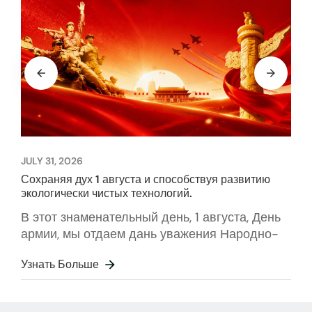
JULY 31, 2026
Сохраняя дух 1 августа и способствуя развитию
экологически чистых технологий.
В этот знаменательный день, 1 августа, День
армии, мы отдаем дань уважения Народно-
освободительной армии Китая. С железной
Узнать Больше
волей, упорством и самоотверженной
преданностью народная армия защищает
процветание и спокойствие нашей родины.