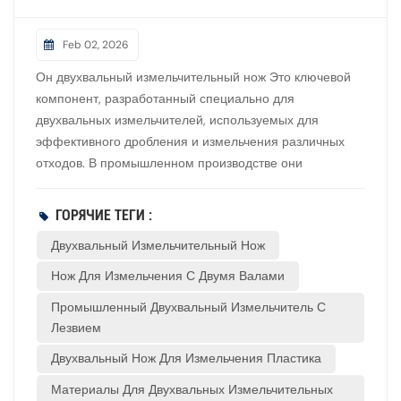
Feb 02, 2026
Он двухвальный измельчительный нож Это ключевой
компонент, разработанный специально для
двухвальных измельчителей, используемых для
эффективного дробления и измельчения различных
отходов. В промышленном производстве они
определяют производительность и эффективность
измельчителей, особенно подходящих для
ГОРЯЧИЕ ТЕГИ :
переработки и повторного использования таких
Двухвальный Измельчительный Нож
материалов, как пластик, резина, древесина и
металл.Лезвия двухвального измельчителя обычно
Нож Для Измельчения С Двумя Валами
имеют дискообразную форму с зубьями, установлены
Промышленный Двухвальный Измельчитель С
на двух параллельных валах и вращаются в
Лезвием
противоположных направлениях, образуя шахматную,
взаимосвязанную структуру среза. Лезвия снабжены
Двухвальный Нож Для Измельчения Пластика
проставками для регулирования зазора между
Материалы Для Двухвальных Измельчительных
лезвиями, что определяет размер частиц