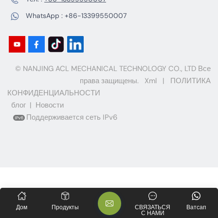
WhatsApp :
+86-13399550007
© NANJING ACL MECHANICAL TECHNOLOGY CO., LTD Все
права защищены.
Xml
|
ПОЛИТИКА
КОНФИДЕНЦИАЛЬНОСТИ
блог
|
Новости
Поддерживается сеть IPv6
Дом
Продукты
СВЯЗАТЬСЯ
Ватсап
С НАМИ