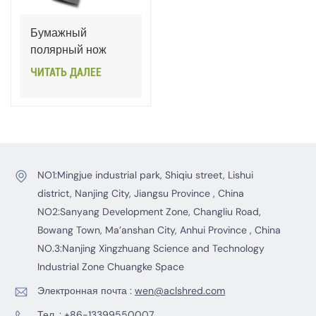
Бумажный
полярный нож
ЧИТАТЬ ДАЛЕЕ
NO1:Mingjue industrial park, Shiqiu street, Lishui
district, Nanjing City, Jiangsu Province , China
NO2:Sanyang Development Zone, Changliu Road,
Bowang Town, Ma’anshan City, Anhui Province , China
NO.3:Nanjing Xingzhuang Science and Technology
Industrial Zone Chuangke Space
Электронная почта :
wen@aclshred.com
Тел. :
+86-13399550007